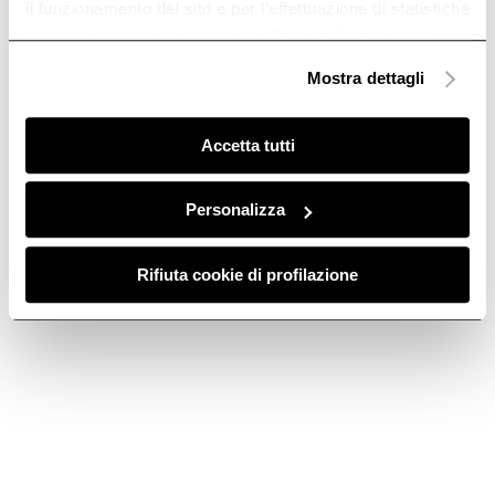
il funzionamento del sito e per l’effettuazione di statistiche
anonime, mentre se clicchi su «
Personalizza
», potrai
selezionare in modo granulare i cookie raggruppati per
Mostra dettagli
finalità omogenee.
Clicca qui
per visualizzare la cookie policy.
Accetta tutti
Personalizza
Rifiuta cookie di profilazione