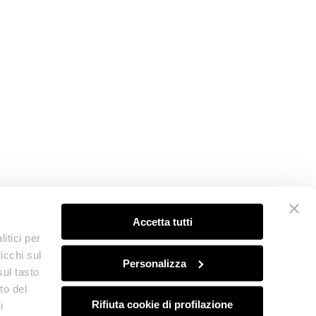
Accetta tutti
itici per
icchi sul
Personalizza
sul tasto
to del
Rifiuta cookie di profilazione
i