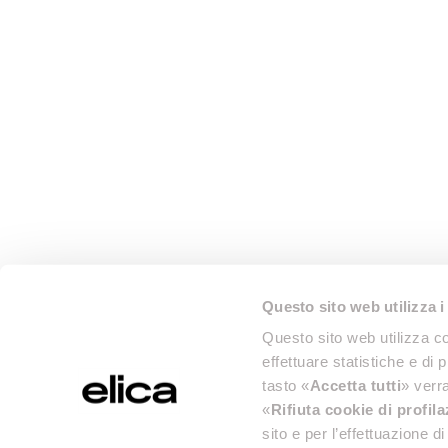
Questo sito web utilizza i
Questo sito web utilizza co
effettuare statistiche e di 
tasto «
Accetta tutti
» verra
«
Rifiuta cookie di profil
sito e per l’effettuazione 