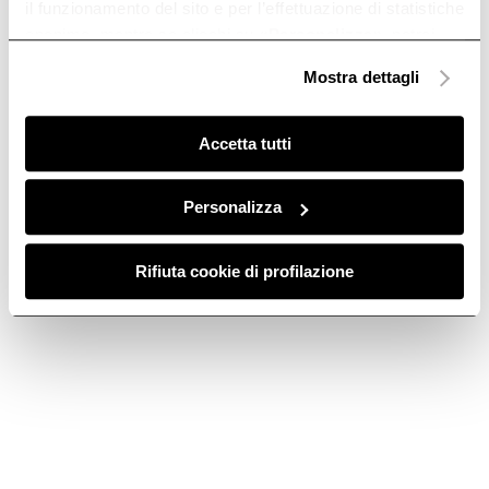
il funzionamento del sito e per l’effettuazione di statistiche
anonime, mentre se clicchi su «
Personalizza
», potrai
selezionare in modo granulare i cookie raggruppati per
Mostra dettagli
finalità omogenee.
Clicca qui
per visualizzare la cookie policy.
Accetta tutti
Personalizza
Rifiuta cookie di profilazione