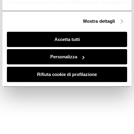
il funzionamento del sito e per l’effettuazione di statistiche
anonime, mentre se clicchi su «
Personalizza
», potrai
selezionare in modo granulare i cookie raggruppati per
Mostra dettagli
finalità omogenee.
Clicca qui
per visualizzare la cookie policy.
Accetta tutti
Personalizza
Rifiuta cookie di profilazione