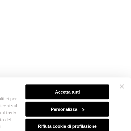
Accetta tutti
itici per
icchi sul
Personalizza
sul tasto
to del
Rifiuta cookie di profilazione
i