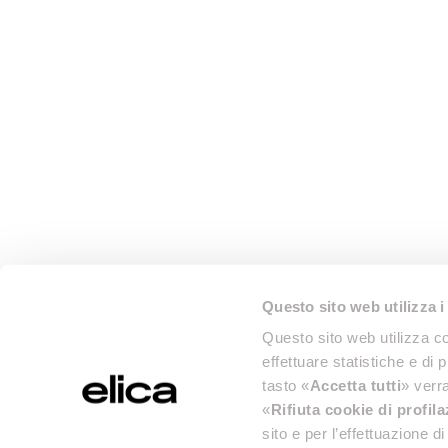
Questo sito web utilizza i
Questo sito web utilizza co
effettuare statistiche e di 
tasto «
Accetta tutti
» verra
«
Rifiuta cookie di profil
sito e per l’effettuazione 