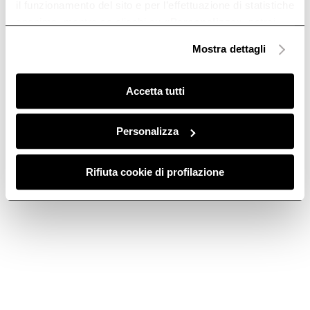
il funzionamento del sito e per l’effettuazione di statistiche
anonime, mentre se clicchi su «
Personalizza
», potrai
selezionare in modo granulare i cookie raggruppati per
Mostra dettagli
finalità omogenee.
Clicca qui
per visualizzare la cookie policy.
Accetta tutti
Personalizza
Rifiuta cookie di profilazione