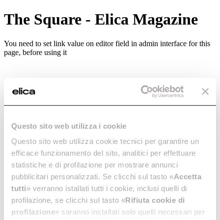
The Square - Elica Magazine
You need to set link value on editor field in admin interface for this
page, before using it
Questo sito web utilizza i cookie
Questo sito web utilizza cookie tecnici per garantire un
efficace funzionamento del sito, analitici per effettuare
statistiche e di profilazione per mostrare annunci
pubblicitari personalizzati. Se clicchi sul tasto «
Accetta
tutti
» verranno istallati tutti i cookie, inclusi quelli di
profilazione, se clicchi sul tasto «
Rifiuta cookie di
profilazione
» saranno installati solo quelli necessari per