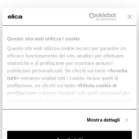
Questo sito web utilizza i cookie
Questo sito web utilizza cookie tecnici per garantire un
efficace funzionamento del sito, analitici per effettuare
statistiche e di profilazione per mostrare annunci
pubblicitari personalizzati. Se clicchi sul tasto «
Accetta
tutti
» verranno istallati tutti i cookie, inclusi quelli di
profilazione, se clicchi sul tasto «
Rifiuta cookie di
profilazione
» saranno installati solo quelli necessari per
il funzionamento del sito e per l’effettuazione di statistiche
anonime, mentre se clicchi su «
Personalizza
», potrai
selezionare in modo granulare i cookie raggruppati per
Mostra dettagli
finalità omogenee.
Clicca qui
per visualizzare la cookie policy.