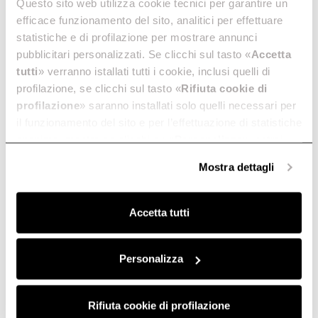
Questo sito web utilizza cookie tecnici per garantire un
efficace funzionamento del sito, analitici per effettuare
statistiche e di profilazione per mostrare annunci
pubblicitari personalizzati. Se clicchi sul tasto «
Accetta
tutti
» verranno istallati tutti i cookie, inclusi quelli di
profilazione, se clicchi sul tasto «
Rifiuta cookie di
profilazione
» saranno installati solo quelli necessari per
il funzionamento del sito e per l’effettuazione di statistiche
anonime, mentre se clicchi su «
Personalizza
», potrai
selezionare in modo granulare i cookie raggruppati per
Mostra dettagli
finalità omogenee.
Clicca qui
per visualizzare la cookie policy.
Accetta tutti
Personalizza
Rifiuta cookie di profilazione