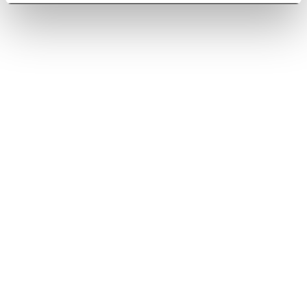
Capri
Catania
Domina el aire libre, sin
Diseño atemporal y
sacrificar el estilo y el lujo.
rendimiento profesional.
Descubre más
Descubre más