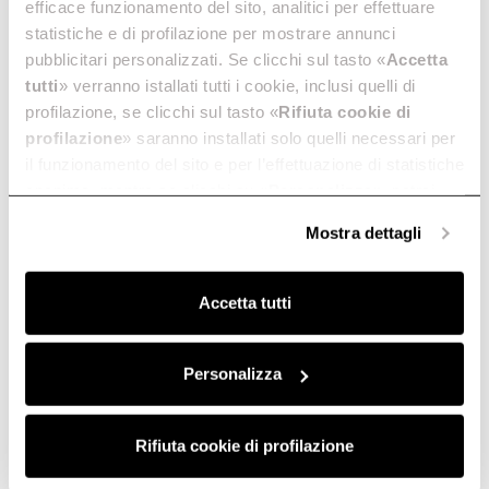
efficace funzionamento del sito, analitici per effettuare
statistiche e di profilazione per mostrare annunci
pubblicitari personalizzati. Se clicchi sul tasto «
Accetta
Asti
Bellagio
tutti
» verranno istallati tutti i cookie, inclusi quelli di
Disponible en un práctico
Campana extractora premium
profilazione, se clicchi sul tasto «
Rifiuta cookie di
tamaño de 72 cm.
para debajo del gabinete.
profilazione
» saranno installati solo quelli necessari per
Descubre más
Descubre más
il funzionamento del sito e per l’effettuazione di statistiche
anonime, mentre se clicchi su «
Personalizza
», potrai
selezionare in modo granulare i cookie raggruppati per
Mostra dettagli
finalità omogenee.
Clicca qui
per visualizzare la cookie policy.
Accetta tutti
Personalizza
Bolsena
Calabria
Llamativa declaración visual.
Para aquellos apasionados por
Rifiuta cookie di profilazione
Descubre más
las artes culinarias.
Descubre más