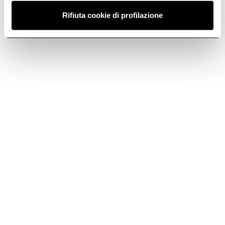
Correo electrónico
Encontrar un distribuidor
Rifiuta cookie di profilazione
Inscríbete al
Inscríbete ahora
boletín de noticias
Elica World
Empresa Elica
Empleo
Productos
Fundación Ermanno Casoli
Campanas
Placas de Inducción
Contacto
Refrigeración
Descargas
Encontrar un distribuidor