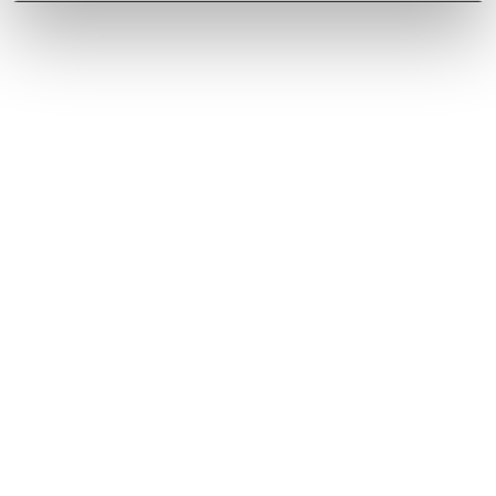
Downloads
Size
Color
90
black
PANDORA BL/F/90
PRF0120979
Go to Downloads
PANDORA GME BL/A/90
PRF0120981
Go to Downloads