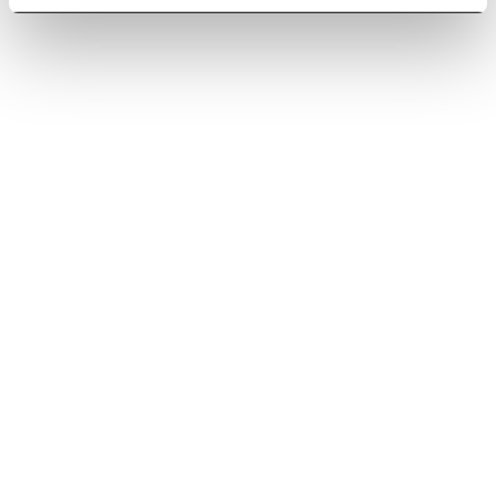
Descubre más
Descubre más
Bellagio
Bolsena
Campana extractora premium
Llamativa declaración visual.
para debajo del gabinete.
Descubre más
Descubre más