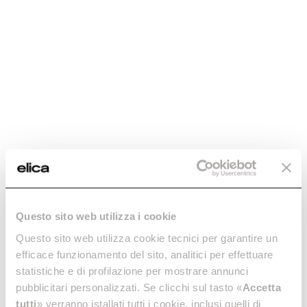
Descubre más
NikolaTesla Invert
NikolaTesla Invert
Scratch-Proof
Dos en uno, placa de inducción
Placa de inducción con
con extractor integrado.
extractor integrado dos en
Descubre más
Questo sito web utilizza i cookie
uno.
Questo sito web utilizza cookie tecnici per garantire un
Descubre más
efficace funzionamento del sito, analitici per effettuare
statistiche e di profilazione per mostrare annunci
pubblicitari personalizzati. Se clicchi sul tasto «
Accetta
tutti
» verranno istallati tutti i cookie, inclusi quelli di