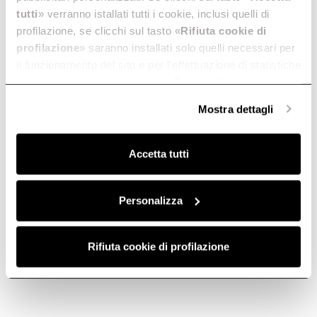
tutti
» verranno istallati tutti i cookie, inclusi quelli di
profilazione, se clicchi sul tasto «
Rifiuta cookie di
profilazione
» saranno installati solo quelli necessari per
il funzionamento del sito e per l’effettuazione di statistiche
anonime, mentre se clicchi su «
Personalizza
», potrai
selezionare in modo granulare i cookie raggruppati per
Mostra dettagli
finalità omogenee.
Clicca qui
per visualizzare la cookie policy.
Trento
Umbria
Accetta tutti
Rendimiento de grado
Empotrada
profesional.
Descubre más
Descubre más
Personalizza
Rifiuta cookie di profilazione
Empotrada