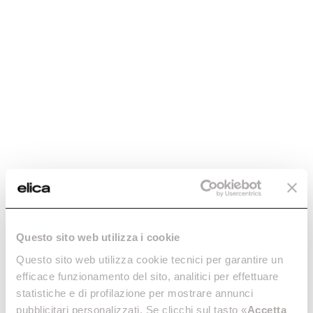
Palermo
Tecnología y rendimiento en tu casa.
Descubre más
Questo sito web utilizza i cookie
Palermo
Scanno
Questo sito web utilizza cookie tecnici per garantire un
Tecnología y rendimiento en
Extraordinario poder de
efficace funzionamento del sito, analitici per effettuare
tu casa.
ventilación.
statistiche e di profilazione per mostrare annunci
Descubre más
Descubre más
pubblicitari personalizzati. Se clicchi sul tasto «
Accetta