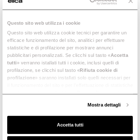
Questo sito web utilizza i cookie
Questo sito web utilizza cookie tecnici per garantire un
efficace funzionamento del sito, analitici per effettuare
statistiche e di profilazione per mostrare annunci
pubblicitari personalizzati. Se clicchi sul tasto «
Accetta
tutti
» verranno istallati tutti i cookie, inclusi quelli di
profilazione, se clicchi sul tasto «
Rifiuta cookie di
profilazione
» saranno installati solo quelli necessari per
il funzionamento del sito e per l’effettuazione di statistiche
anonime, mentre se clicchi su «
Personalizza
», potrai
selezionare in modo granulare i cookie raggruppati per
Mostra dettagli
finalità omogenee.
Clicca qui
per visualizzare la cookie policy.
Accetta tutti