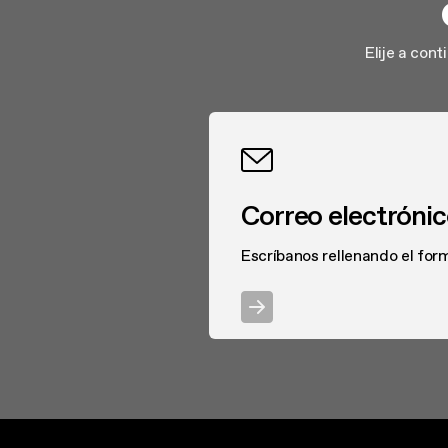
filtros de larga durac
pueden durar hasta 5 
Elije a con
fríos completan sus ca
Correo electróni
Escríbanos rellenando el form