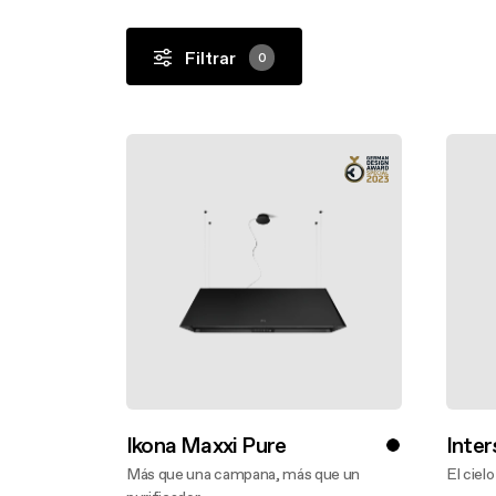
Empotrada
Bajo Gabinete
Filtrar
0
Ikona Maxxi Pure
Inter
Más que una campana, más que un
El ciel