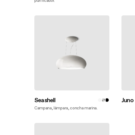
purificador.
Descu
Descubre más
Seashell
Juno
Campana, lámpara, concha marina.
Descu
Descubre más