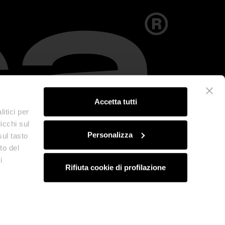
Accetta tutti
itici per
icchi sul
Personalizza
sul tasto
to del
i
Rifiuta cookie di profilazione