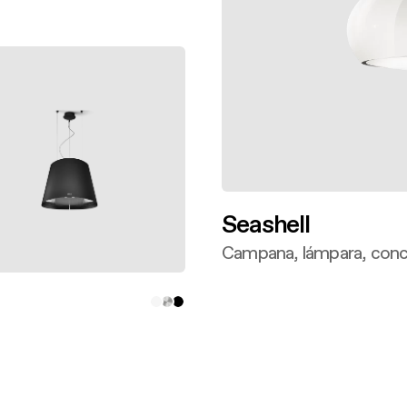
bre más
Seashell
Campana, lámpara, conc
Descubre más
bre más