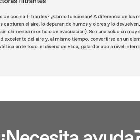
oras filtrantes
 de cocina filtrantes? ¿Cómo funcionan? A diferencia de los 
s capturan el aire, lo depuran de humos y olores y lo devuelven
(sin chimenea ni orificio de evacuación). Son una solución muy
ad excelente del aire y, al mismo tiempo, convertirse en un el
stética ante todo: el diseño de Elica, galardonado a nivel inter
gustos y espacios muy diferentes entre sí. Encontrará campana
 o urbanas, de grandes o pequeñas dimensiones, abiertas o cer
o modernas, cuadradas o sinuosas, minimalistas o con detalles 
de todo tipo: para pared, empotrables, para isla, suspendidas o 
y acabados. En distintos colores, incluso personalizables. Con 
d variable, con extracción perimetral en tres lados. Componib
e alinean perfectamente con los muebles, otras son lámparas de
completo. Muchas de las campanas filtrantes Elica cuentan con
resuelve el problema del goteo sobre la placa de cocción) y co
 smartphone o asistente de voz y conectarse automáticamente
¿Necesita ayuda
 sea Elica). ¿Y las prestaciones? Las mejores de su categoría: 
filtrantes Elica garantizan silencio y bajo consumo incluso a