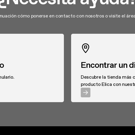
ión son regenerables hasta 3 años; los nuevos (antigrasa, antio
años. Apagado retardado y regulación de la potencia luminosa e
tinuación cómo ponerse en contacto con nosotros o visite el área
racterísticas. ¿Y ahora? Le toca elegir.
co
Encontrar un di
ulario.
Descubre la tienda más 
producto Elica con nuest