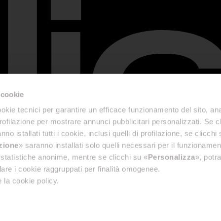
 cookie
okie tecnici per garantire un efficace funzionamento del sito, anal
profilazione per mostrare annunci pubblicitari personalizzati. Se cl
nno istallati tutti i cookie, inclusi quelli di profilazione, se clicchi 
azione
» saranno installati solo quelli necessari per il funzionamen
di statistiche anonime, mentre se clicchi su «
Personalizza
», potra
are i cookie raggruppati per finalità omogenee.
 la cookie policy.
Información legal
Informes de accesibilidad
Politica de privacidad
Cookie Policy
Credits
© 2026 Elica S.p.A. - P. Iva: 00096570429
Delegado de Protección de Datos Personales de Elica SpA:
dpo@elica.com