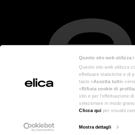
Questo sito web utilizza i
Questo sito web utilizza co
effettuare statistiche e di 
tasto «
Accetta tutti
» verra
«
Rifiuta cookie di profil
sito e per l’effettuazione 
selezionare in modo granul
Clicca qui
per visualizzare
Mostra dettagli