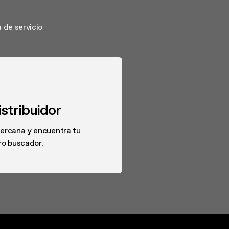
lores y antihumedad)
n tonos cálidos o
 de servicio
stribuidor
cercana y encuentra tu
ro buscador.