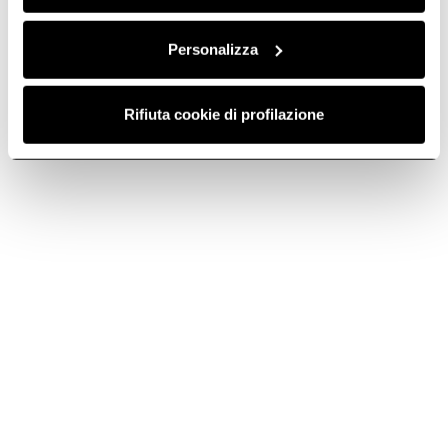
del mantenimiento/gestión del sitio web de la Sociedad y de los
instrumentos electrónicos y/o telemáticos utilizados por la
Personalizza
misma.
PERSONAS AUTORIZADAS PARA EL TRATAMIENTO
Los Datos podrán ser tratados por los empleados de la Sociedad
Rifiuta cookie di profilazione
que hayan sido expresamente autorizados para el tratamiento y
que hayan recibido de parte de la Sociedad instrucciones
operativas adecuadas.
TRANSFERENCIA DE DATOS PERSONALES A PAÍSES NO
PERTENECIENTES A LA UNIÓN EUROPEA
Los Datos no serán objeto de transferencia a terceros países y/u
organizaciones internacionales establecidas fuera de la Unión
Europea.
DERECHOS DEL INTERESADO - RECLAMACIÓN ANTE LA
AUTORIDAD DE CONTROL
Para el ejercicio de sus derechos, el interesado puede dirigirse al
Titular enviando una comunicación escrita a la dirección indicada
anteriormente o escribiendo a la dirección de correo electrónico:
privacy@elica.com
.