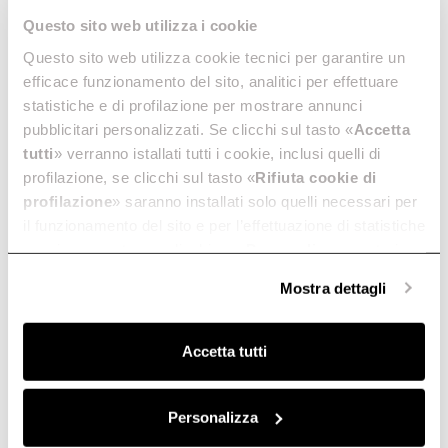
Questo sito web utilizza i cookie
Questo sito web utilizza cookie tecnici per garantire un
efficace funzionamento del sito, analitici per effettuare
statistiche e di profilazione per mostrare annunci
pubblicitari personalizzati. Se clicchi sul tasto «
Accetta
tutti
» verranno istallati tutti i cookie, inclusi quelli di
profilazione, se clicchi sul tasto «
Rifiuta cookie di
profilazione
» saranno installati solo quelli necessari per
il funzionamento del sito e per l’effettuazione di statistiche
anonime, mentre se clicchi su «
Personalizza
», potrai
selezionare in modo granulare i cookie raggruppati per
Mostra dettagli
finalità omogenee.
Clicca qui
per visualizzare la cookie policy.
Accetta tutti
Personalizza