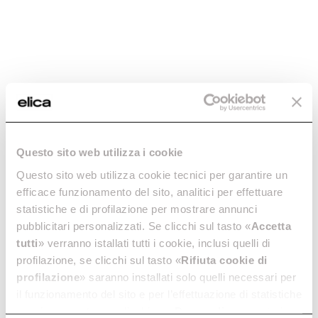
Generic Data
Questo sito web utilizza i cookie
WEIGHT (KG)
Questo sito web utilizza cookie tecnici per garantire un
33,8
efficace funzionamento del sito, analitici per effettuare
statistiche e di profilazione per mostrare annunci
FINISHING
Stainless Steel
pubblicitari personalizzati. Se clicchi sul tasto «
Accetta
tutti
» verranno istallati tutti i cookie, inclusi quelli di
DIMENSIONS (CM)
profilazione, se clicchi sul tasto «
Rifiuta cookie di
80
profilazione
» saranno installati solo quelli necessari per
MINIMUM DISTANCE FROM WALL UNIT INDUCTION/RADIANT
il funzionamento del sito e per l’effettuazione di statistiche
HOB
50cm
anonime, mentre se clicchi su «
Personalizza
», potrai