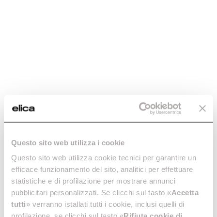
Mehr entdecken
Mehr entdecken
Stripe
Just Dry
Minimales Design, maximale
Keine feuchten
Questo sito web utilizza i cookie
Wirkung.
Induktionskochfelder.
Mehr entdecken
Mehr entdecken
Questo sito web utilizza cookie tecnici per garantire un
efficace funzionamento del sito, analitici per effettuare
statistiche e di profilazione per mostrare annunci
pubblicitari personalizzati. Se clicchi sul tasto «
Accetta
tutti
» verranno istallati tutti i cookie, inclusi quelli di
profilazione, se clicchi sul tasto «
Rifiuta cookie di