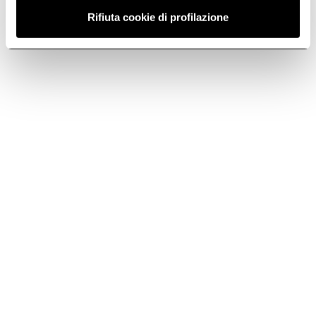
Rifiuta cookie di profilazione