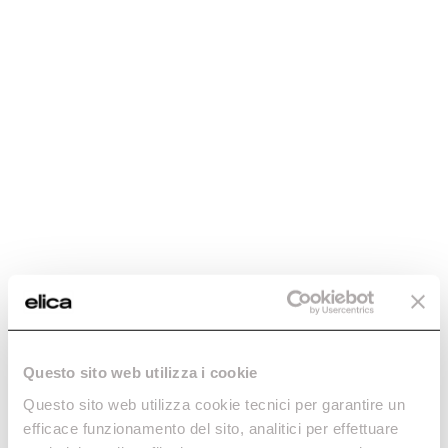
Buyer’s guide
Careers
Maintenance and cleaning
Fondazione Ermanno Casoli
Extraordinary
Filter
0
Contacts
With this choice there are
currently no products available
Do you need help?
Questo sito web utilizza i cookie
Questo sito web utilizza cookie tecnici per garantire un
efficace funzionamento del sito, analitici per effettuare
Contact us using your preferred method.