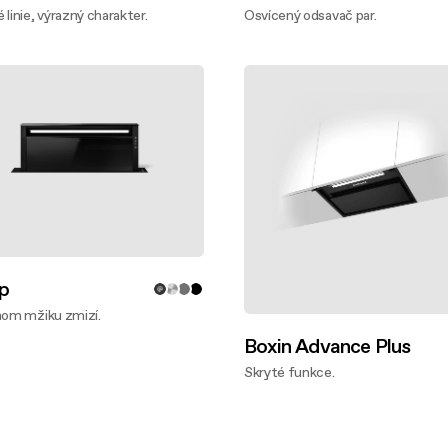
 linie, výrazný charakter.
Osvícený odsavač par.
te víc
Zjistěte víc
p
nom mžiku zmizí.
te víc
Boxin Advance Plus
Skryté funkce.
Zjistěte víc