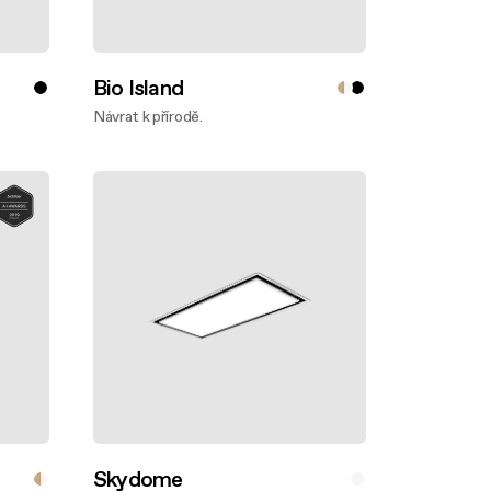
Bio Island
Návrat k přírodě.
Zjistěte víc
Skydome