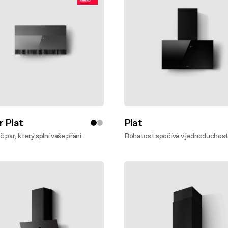
 Plat
Plat
 par, který splní vaše přání.
Bohatost spočívá v jednoduchost
te víc
Zjistěte víc