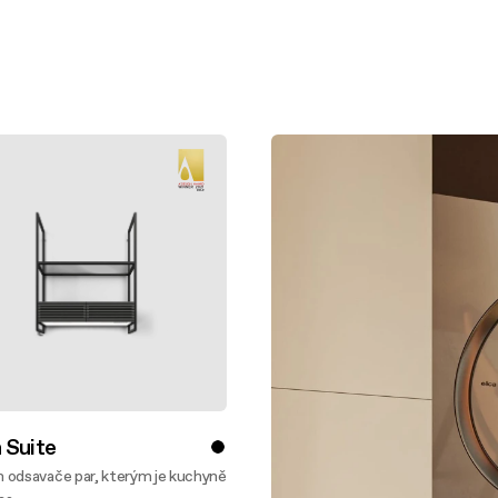
aintenance: how to
Shelf Kit
 spare parts: why choose them
First Installation Kit
View All
 Suite
 odsavače par, kterým je kuchyně