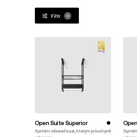
Filter m
Podvěsný
Filtry
Filtry
Design awarded
Original
Filtr
0
Vaření extralarge
Open Suite Superior
Open
Systém odsavače par, kterým je kuchyně
Systém