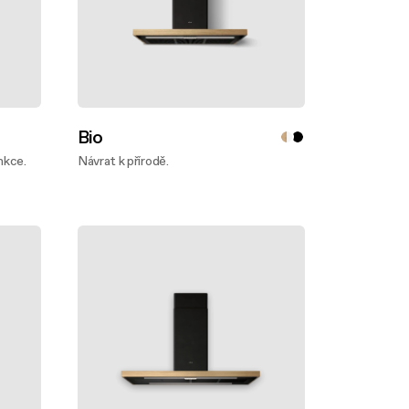
Bio
nkce.
Návrat k přírodě.
Zjistěte víc