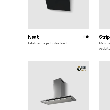
Neat
Strip
Inteligentní jednoduchost.
Minimal
Zjistěte víc
osobito
Zjistě