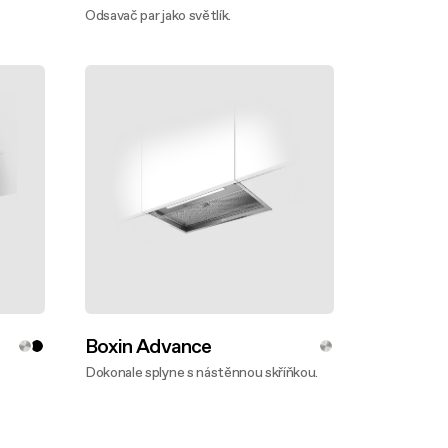
Odsavač par jako světlík.
Zjistěte víc
Boxin Advance
Dokonale splyne s nástěnnou skříňkou.
Zjistěte víc