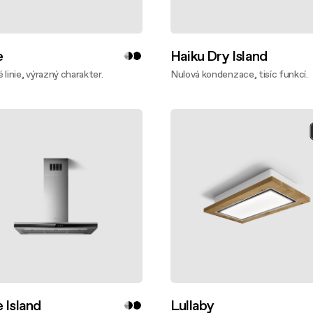
e
Haiku Dry Island
 linie, výrazný charakter.
Nulová kondenzace, tisíc funkcí.
te víc
Zjistěte víc
 Island
Lullaby