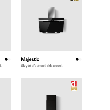
Majestic
i.
Skryté přednosti skla a oceli.
Zjistěte víc