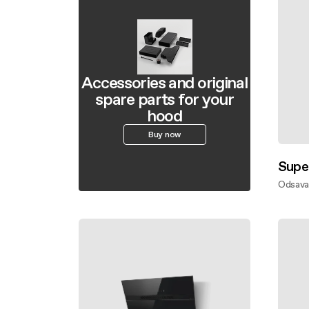
Accessories and original
spare parts for your
hood
Buy now
Super
Odsavač
Zjistě