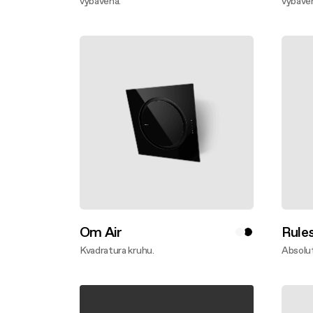
vybavena.
vybave
Zjistěte víc
Zjistě
Om Air
Rule
Kvadratura kruhu.
Absolut
Zjistěte víc
Zjistě