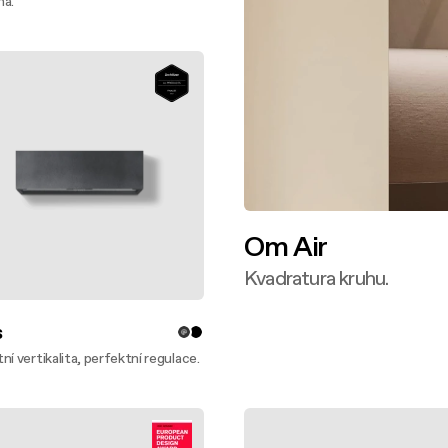
na.
te víc
Om Air
Kvadratura kruhu.
Zjistěte víc
s
ní vertikalita, perfektní regulace.
te víc