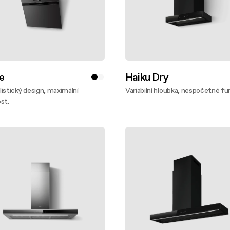
e
Haiku Dry
istický design, maximální
Variabilní hloubka, nespočetné fu
st.
Zjistěte víc
te víc