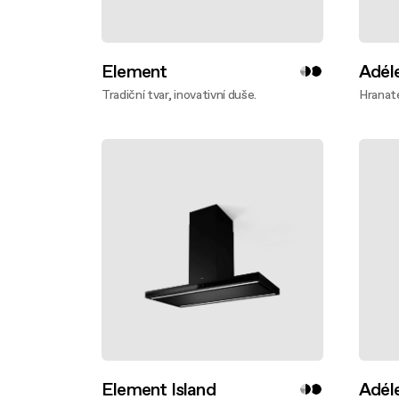
Element
Adél
Tradiční tvar, inovativní duše.
Hranaté
Zjistěte víc
Zjistě
Element Island
Adéle