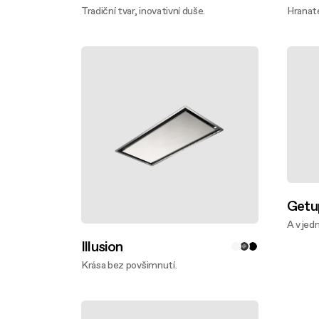
Tradiční tvar, inovativní duše.
Hranaté
Zjistěte víc
Zjistě
Getu
A v jed
Zjistě
Illusion
Krása bez povšimnutí.
Zjistěte víc