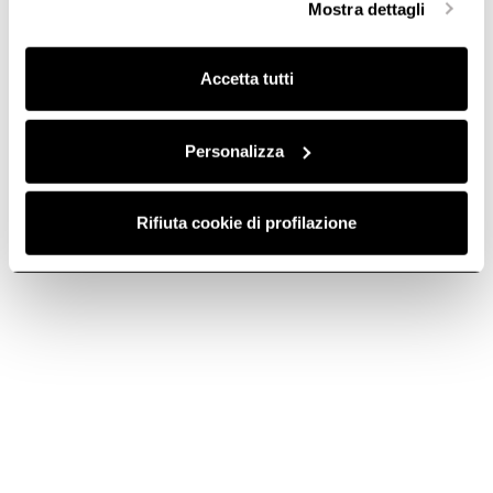
Haiku Island
Mostra dettagli
finalità omogenee.
Clicca qui
per visualizzare la cookie policy.
Ästhetik nach Wunsch.
Accetta tutti
Personalizza
Rifiuta cookie di profilazione