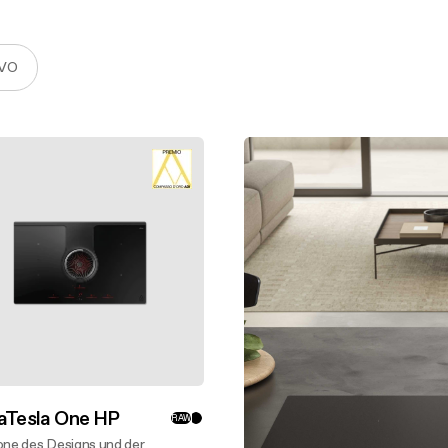
Regal-Kit
-Ersatzteile: die Vorteile
Erstausrüstung-Kit
VO
Alle anzeigen
laTesla One HP
RAW
one des Designs und der