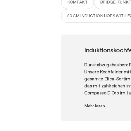
KOMPAKT
BRIDGE-FUNKT
80 CM INDUCTION HOBS WITH 
Induktionskochf
Dunstabzugshauben: P
Unsere Kochfelder mit
gesamte Elica-Sortime
das mit zahlreichen i
Compasso D'Oro im Jah
Dunstabzugshaube ha
Mehr lesen
der diesen Gerätetyp 
ungewöhnliche Vielseit
klein oder groß, für 
raumoptimierend, an vo