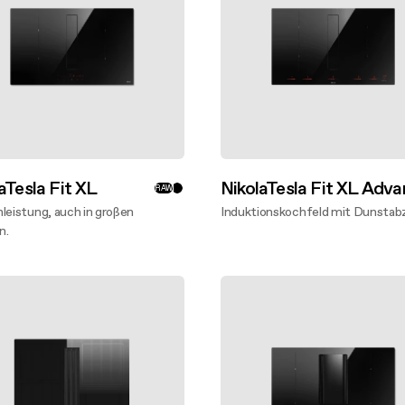
aTesla Fit XL
NikolaTesla Fit XL Adv
RAW
leistung, auch in großen
Induktionskochfeld mit Dunstab
n.
Mehr entdecken
entdecken