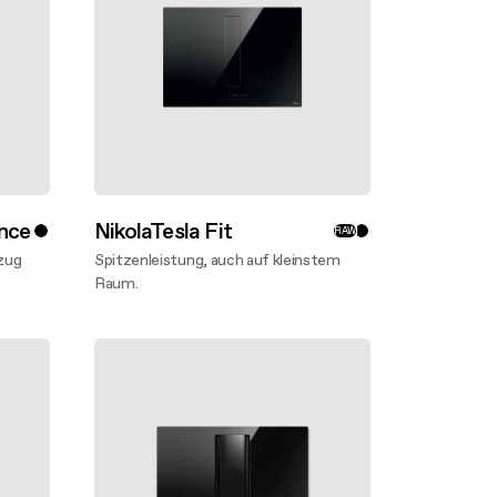
ance
NikolaTesla Fit
RAW
zug
Spitzenleistung, auch auf kleinstem
Raum.
Mehr entdecken