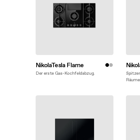
NikolaTesla Flame
Nikol
Der erste Gas-Kochfeldabzug.
Spitzen
Mehr entdecken
Räume
Mehr 