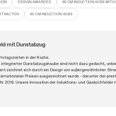
ION
DESIGN AWARDED
60 CM INDUCTION HOBS WITH
EXTRACTOR
90 CM INDUCTION HOBS
eld mit Dunstabzug
rotagonisten in der Küche.
 integrierter Dunstabzugshaube sind nicht dazu gedacht, unbe
nt zeichnet sich durch ein Design von außergewöhnlicher Stre
nternationalen Preisen ausgezeichnet wurde - darunter der pres
r 2018. Unsere Innovation der Induktions- und Gaskochfelder m
t schon lange einen Trend des modernen Wohnens und Cook
zu einer der beliebtesten Lösungen werden lässt. Unsere Modell
igkeit und bietet für jeden die ideale Lösung für seine Küche: 
den Cooking-Begeisterten oder den weniger Erfahrenen. Schön a
rderster Stelle in Sachen Kochfunktionen: Elica-Kochfelder mi