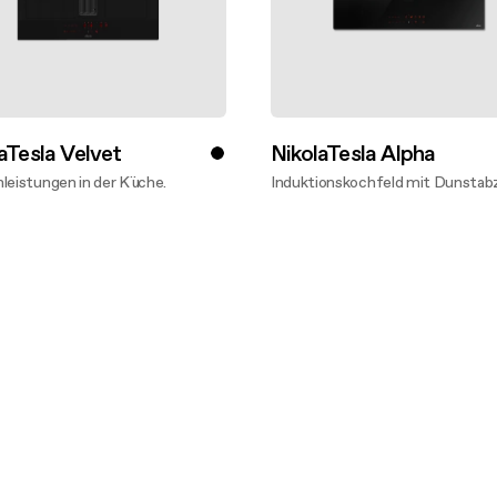
aTesla Velvet
NikolaTesla Alpha
leistungen in der Küche.
Induktionskochfeld mit Dunstab
entdecken
Mehr entdecken