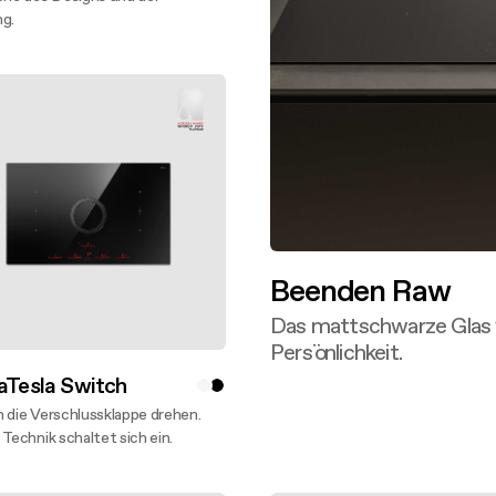
ng.
entdecken
Beenden Raw
Das mattschwarze Glas v
Persönlichkeit.
Mehr entdecken
aTesla Switch
 die Verschlussklappe drehen.
 Technik schaltet sich ein.
entdecken