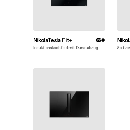
NikolaTesla Fit+
Nikol
RAW
Induktionskochfeld mit Dunstabzug
Spitzen
Mehr entdecken
Mehr 