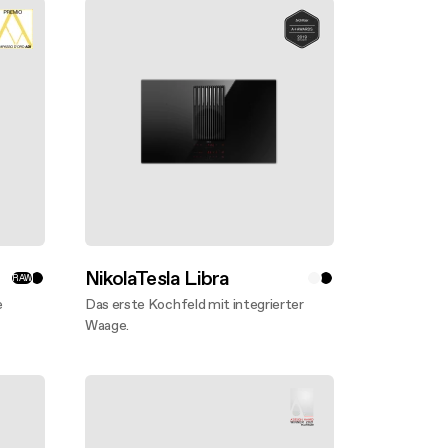
NikolaTesla Libra
RAW
e
Das erste Kochfeld mit integrierter
Waage.
Mehr entdecken