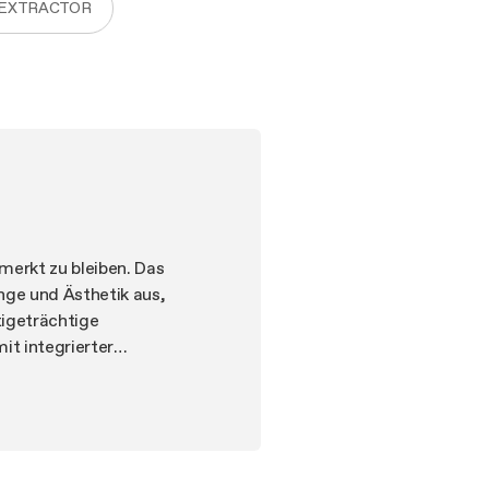
 EXTRACTOR
merkt zu bleiben. Das
nge und Ästhetik aus,
tigeträchtige
it integrierter
ing vorweggenommen,
palette bietet eine
klassisch oder modern,
nzusehen,
t integrierter