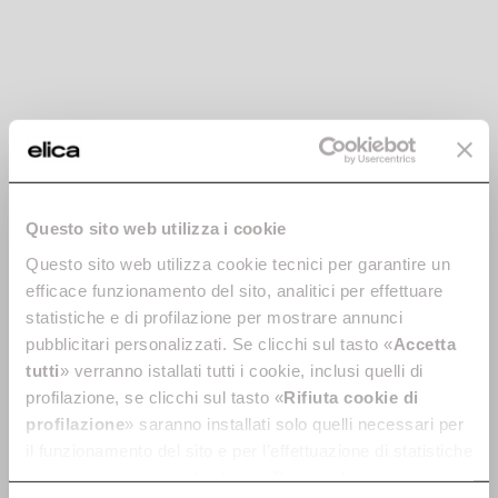
Auswahlhilfe
Gib den 12NC-Code oder den Namen deines Produkts
ein, um schnell das kompatible Zubehör und Ersatzteile
Reinigung und Wartung
zu finden.
Nachricht senden
FAQ
This site is protected by ReCaptcha and the Google
Privacy Policy
and
Terms of Service
apply.
Brauchen Sie Hilfe?
Questo sito web utilizza i cookie
Questo sito web utilizza cookie tecnici per garantire un
efficace funzionamento del sito, analitici per effettuare
Wählen Sie unten, die Kontaktmöglichkeiten, oder besuchen Sie
unseren Servicebereich
statistiche e di profilazione per mostrare annunci
pubblicitari personalizzati. Se clicchi sul tasto «
Accetta
tutti
» verranno istallati tutti i cookie, inclusi quelli di
profilazione, se clicchi sul tasto «
Rifiuta cookie di
profilazione
» saranno installati solo quelli necessari per
il funzionamento del sito e per l’effettuazione di statistiche
anonime, mentre se clicchi su «
Personalizza
», potrai
E-Mail
Telefon