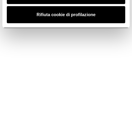
Rifiuta cookie di profilazione
Электронная почта
Телефон
Подписаться
Подписаться сейчас
на рассылку
Elica World
Cook with Elica
Корпорация Elica
Продукция
Карьера
Фонд Эрманно Казоли
Вытяжки
Варочные панели с вытяжкой
Поддержка
Варочные панели
Lhov™