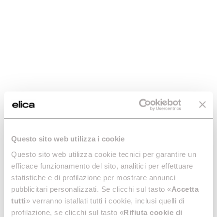
offers models capable of storing over 20 bottles; a genuine
Manutenção e limpeza
Enter the 12NC code or the name of your product to
caveau where even your finest wines are aged to
quickly find all compatible accessories and spare parts.
Perguntas frequentes
perfection. Compact yet spacious, Elica wine coolers
ensure perfect humidity and temperature control, no
vibrations, and excellent UV filtering. Essential features
Leia tudo
include aesthetics: special oak wood shelves inside, black
glass outside, and a sleek, minimalist design. That's why
Elica wine coolers are designed to elevate your 20-bottle
collection and enhance your entire kitchen.
Você precisa de
ajuda?
Questo sito web utilizza i cookie
Questo sito web utilizza cookie tecnici per garantire un
efficace funzionamento del sito, analitici per effettuare
Escolha abaixo como entrar em contato conosco ou visite a área
statistiche e di profilazione per mostrare annunci
de atendimento
pubblicitari personalizzati. Se clicchi sul tasto «
Accetta
tutti
» verranno istallati tutti i cookie, inclusi quelli di
profilazione, se clicchi sul tasto «
Rifiuta cookie di