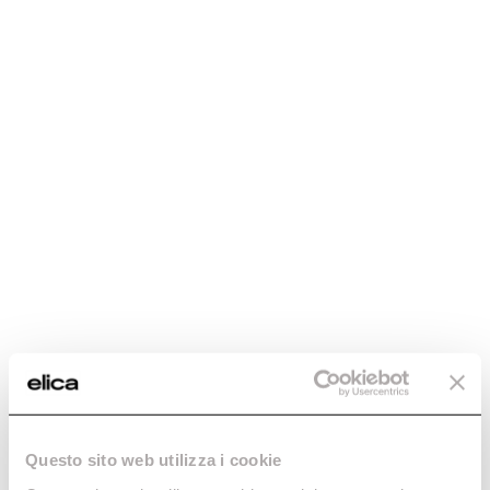
Accessories and
original spare
parts for your
hood
Buy now
Majestic No Drip
Resistência anticondensação.
Descubra mais
Questo sito web utilizza i cookie