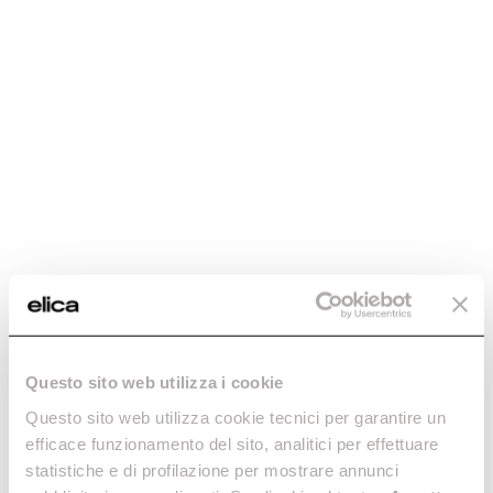
info@caribbeancabinet.com
https://shop.caribbeancabinet.com/
Carr. #1 Km. 141.1
Juana Díaz, Puerto Rico, 00795
787.740.0195
Bo.Guaraguao Sector Minillas Carr. 831 km 2.4 Bayamón, PR
00956
COLOMBIA
EN CONSTRUCCIÓN SAS
(601)467 28 57
(+57) 3057063770
Carrera 11a # 93a -62 oficina 101 Bogotá, Colombia
Questo sito web utilizza i cookie
PARAGUAY
Questo sito web utilizza cookie tecnici per garantire un
efficace funzionamento del sito, analitici per effettuare
PRIME YGUAZU S.A.
Teodomiro Marques
statistiche e di profilazione per mostrare annunci
junior@inoxidable.com.py