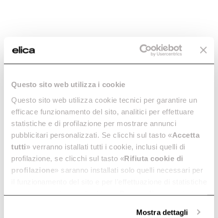
Elica corporate
2 or 3 burners
Extra
TOP FEATURES
Careers
4 burners
Connex
Support
Fondazione Ermanno Casoli
Bridge Zone
Design awarded
Extraordinary
Silence
Do you need help?
Contacts
Anti-condensation
Automatic extraction
Questo sito web utilizza i cookie
MORE ON INDUCTION HOBS
Contact us using your preferred method.
Find a reseller
Connected
Questo sito web utilizza cookie tecnici per garantire un
efficace funzionamento del sito, analitici per effettuare
Buyer’s guide
statistiche e di profilazione per mostrare annunci
MORE ON HOODS
Maintenance and cleaning
pubblicitari personalizzati. Se clicchi sul tasto «
Accetta
Find a reseller
tutti
» verranno istallati tutti i cookie, inclusi quelli di
Buyer’s guide
profilazione, se clicchi sul tasto «
Rifiuta cookie di
Contact us
Telephone
Maintenance and cleaning
profilazione
» saranno installati solo quelli necessari per
il funzionamento del sito e per l’effettuazione di statistiche
anonime, mentre se clicchi su «
Personalizza
», potrai
selezionare in modo granulare i cookie raggruppati per
Subscribe to
Mostra dettagli
finalità omogenee.
Subscribe now