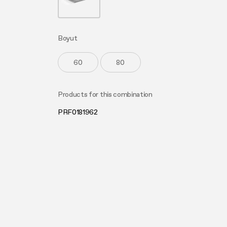
Asılı
Seçim k
Design awarded
Bakım 
Bakım 
Ekstra geniş pişirme alanı
Boyut
60
80
Products for this combination
PRF0181962