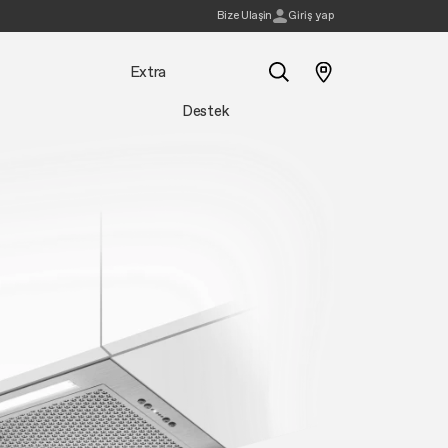
Bi̇ze Ulaşin
Giriş yap
Extra
Destek
Ara