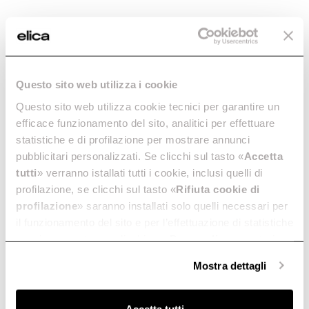
Questo sito web utilizza i cookie
Questo sito web utilizza cookie tecnici per garantire un
efficace funzionamento del sito, analitici per effettuare
statistiche e di profilazione per mostrare annunci
pubblicitari personalizzati. Se clicchi sul tasto «
Accetta
tutti
» verranno istallati tutti i cookie, inclusi quelli di
profilazione, se clicchi sul tasto «
Rifiuta cookie di
profilazione
» saranno installati solo quelli necessari per
il funzionamento del sito e per l’effettuazione di statistiche
anonime, mentre se clicchi su «
Personalizza
», potrai
selezionare in modo granulare i cookie raggruppati per
Mostra dettagli
finalità omogenee.
Clicca qui
per visualizzare la cookie policy.