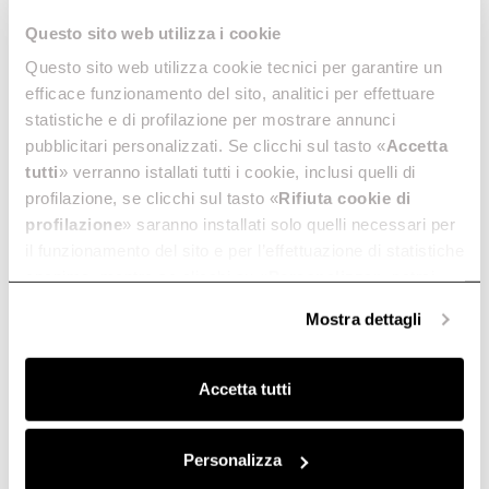
Questo sito web utilizza i cookie
Questo sito web utilizza cookie tecnici per garantire un
efficace funzionamento del sito, analitici per effettuare
statistiche e di profilazione per mostrare annunci
pubblicitari personalizzati. Se clicchi sul tasto «
Accetta
tutti
» verranno istallati tutti i cookie, inclusi quelli di
profilazione, se clicchi sul tasto «
Rifiuta cookie di
profilazione
» saranno installati solo quelli necessari per
il funzionamento del sito e per l’effettuazione di statistiche
anonime, mentre se clicchi su «
Personalizza
», potrai
selezionare in modo granulare i cookie raggruppati per
Mostra dettagli
finalità omogenee.
Clicca qui
per visualizzare la cookie policy.
Accetta tutti
Personalizza