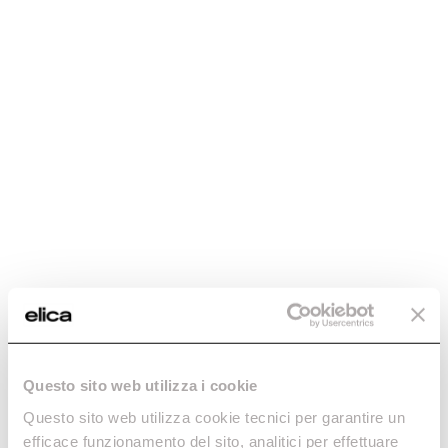
Como elegir la placa de cocción por
inducción con campana integrada
Descubramos juntos cómo funciona una placa de inducción con
campana integrada y cuáles son los elementos a tener en cuenta
para su elección.
Questo sito web utilizza i cookie
Questo sito web utilizza cookie tecnici per garantire un
efficace funzionamento del sito, analitici per effettuare