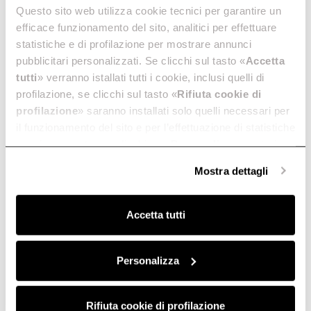
Questo sito web utilizza cookie tecnici per garantire un
efficace funzionamento del sito, analitici per effettuare
statistiche e di profilazione per mostrare annunci
pubblicitari personalizzati. Se clicchi sul tasto «
Accetta
tutti
» verranno istallati tutti i cookie, inclusi quelli di
profilazione, se clicchi sul tasto «
Rifiuta cookie di
profilazione
» saranno installati solo quelli necessari per
il funzionamento del sito e per l’effettuazione di statistiche
anonime, mentre se clicchi su «
Personalizza
», potrai
selezionare in modo granulare i cookie raggruppati per
Mostra dettagli
finalità omogenee.
Clicca qui
per visualizzare la cookie policy.
Accetta tutti
Personalizza
Rifiuta cookie di profilazione