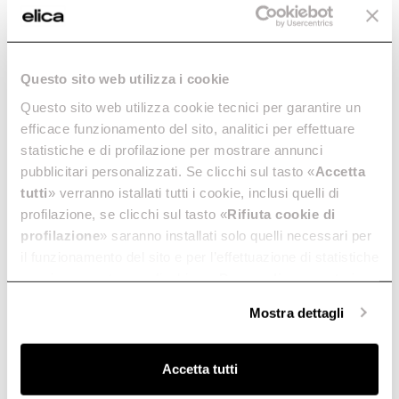
Questo sito web utilizza i cookie
Questo sito web utilizza cookie tecnici per garantire un
efficace funzionamento del sito, analitici per effettuare
statistiche e di profilazione per mostrare annunci
pubblicitari personalizzati. Se clicchi sul tasto «
Accetta
tutti
» verranno istallati tutti i cookie, inclusi quelli di
profilazione, se clicchi sul tasto «
Rifiuta cookie di
profilazione
» saranno installati solo quelli necessari per
il funzionamento del sito e per l’effettuazione di statistiche
anonime, mentre se clicchi su «
Personalizza
», potrai
selezionare in modo granulare i cookie raggruppati per
Mostra dettagli
finalità omogenee.
Clicca qui
per visualizzare la cookie policy.
Accetta tutti