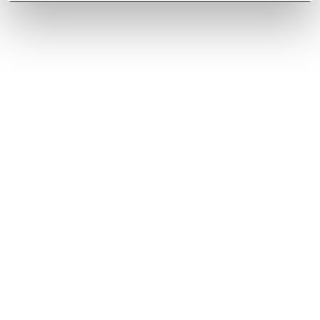
the newsletter
Elica World
Corporate
Careers
Products
Fondazione Ermanno Casoli
Hoods
Extractor Hobs
Support
Refrigeration
Downloads
Find a reseller
Legal info
Magazine
Contact us
Legal Info & Disclaimer
Accessibility Reports
,
Perú
EN
Privacy Policy
Cookie Policy
Credits