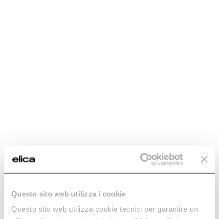
hoods
Careers
Find a reseller
Fondazione Ermanno Casoli
Buyer’s guide
Extraordinary
Maintenance and cleaning
Contacts
Filter
0
With this choice there are
currently no products available
Questo sito web utilizza i cookie
Do you need help?
Questo sito web utilizza cookie tecnici per garantire un