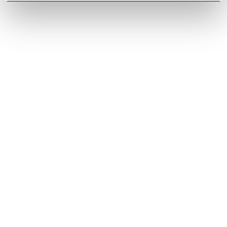
the newsletter
Elica World
Corporate
Careers
Products
Fondazione Ermanno Casoli
Hoods
Extractor Hobs
Support
Refrigeration
Downloads
Find a reseller
Legal info
Magazine
Contact us
Legal Info & Disclaimer
Accessibility Reports
,
Uruguay
EN
Privacy Policy
Cookie Policy
Credits