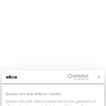
hoods
Careers
Find a reseller
Fondazione Ermanno Casoli
Buyer’s guide
Extraordinary
Maintenance and cleaning
Contacts
Filter
0
With this choice there are
currently no products available
Questo sito web utilizza i cookie
Do you need help?
Questo sito web utilizza cookie tecnici per garantire un