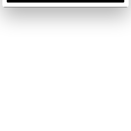
Inscríbete al
Inscríbete ahora
boletín de noticias
Elica World
Empresa Elica
Empleo
Productos
Fundación Ermanno Casoli
Campanas
Placas extractoras
Contacto
Refrigeración
Descargas
Encontrar un distribuidor
Información legal
Magazine
Contáctanos
Información legal
Informes de accesibilidad
,
Perú
ES
Politica de privacidad
Cookie Policy