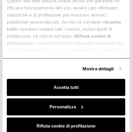
Questo sito web utilizza cookie tecnici per garantire un
The Square - Elica Magazine | Vol.1
efficace funzionamento del sito, analitici per effettuare
Download PDF
statistiche e di profilazione per mostrare annunci
pubblicitari personalizzati. Se clicchi sul tasto «
Accetta
tutti
» verranno istallati tutti i cookie, inclusi quelli di
profilazione, se clicchi sul tasto «
Rifiuta cookie di
¿Necesita ayuda?
profilazione
» saranno installati solo quelli necessari per
il funzionamento del sito e per l’effettuazione di statistiche
anonime, mentre se clicchi su «
Personalizza
», potrai
Elije a continuación cómo ponerse en contacto con nosotros o
selezionare in modo granulare i cookie raggruppati per
visite el área de servicio
Mostra dettagli
finalità omogenee.
Clicca qui
per visualizzare la cookie policy.
Accetta tutti
Personalizza
Correo electrónico
Encontrar un distribuidor
Rifiuta cookie di profilazione