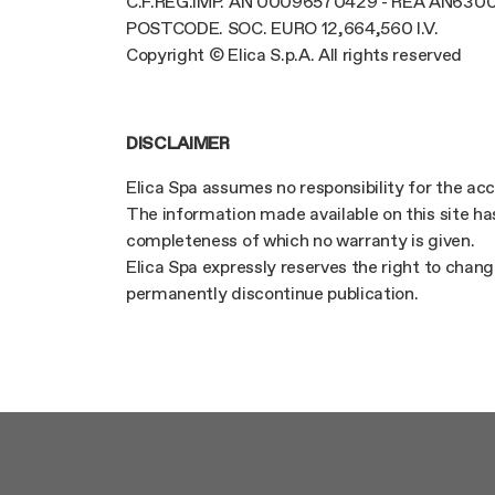
C.F.REG.IMP. AN 00096570429 - REA AN630
POSTCODE. SOC. EURO 12,664,560 I.V.
Copyright © Elica S.p.A. All rights reserved
DISCLAIMER
Elica Spa assumes no responsibility for the ac
The information made available on this site ha
completeness of which no warranty is given.
Elica Spa expressly reserves the right to chang
permanently discontinue publication.