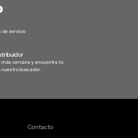
?
 de servicio
stribuidor
a más cercana y encuentra tu
n nuestro buscador.
Contacto