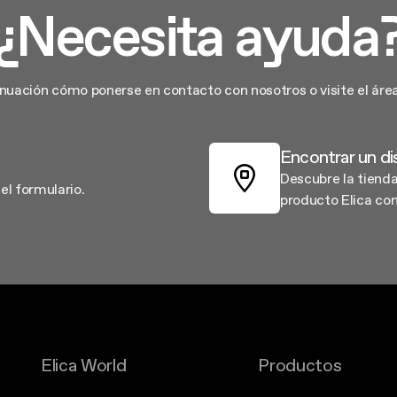
¿Necesita ayuda
tinuación cómo ponerse en contacto con nosotros o visite el área
Encontrar un di
Descubre la tiend
el formulario.
producto Elica co
Elica World
Productos