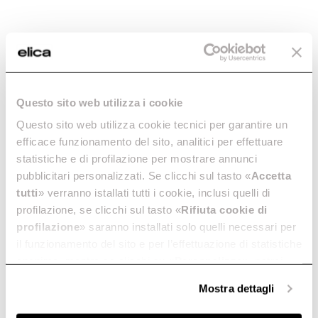
Questo sito web utilizza i cookie
Questo sito web utilizza cookie tecnici per garantire un
efficace funzionamento del sito, analitici per effettuare
statistiche e di profilazione per mostrare annunci
Lhov. The Shape of
pubblicitari personalizzati. Se clicchi sul tasto «
Accetta
Extraordinary.
tutti
» verranno istallati tutti i cookie, inclusi quelli di
profilazione, se clicchi sul tasto «
Rifiuta cookie di
profilazione
» saranno installati solo quelli necessari per
¿El electrodoméstico que faltaba? Ya está aquí.
il funzionamento del sito e per l’effettuazione di statistiche
Horno, placa de cocción, campana extractora: por fin
anonime, mentre se clicchi su «
Personalizza
», potrai
juntos, para revolucionar el cocinado. Usted lo crea y
él lo ejecuta, como nunca.
selezionare in modo granulare i cookie raggruppati per
Mostra dettagli
finalità omogenee.
Clicca qui
per visualizzare la cookie policy.