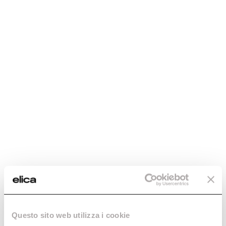
las artes culinarias.
rendimiento profesional.
Descubre más
Descubre más
Como
Foglia
La pieza central para cualquier
Sofisticación moderna en tu
cocina contemporánea.
cocina.
Descubre más
Descubre más
Questo sito web utilizza i cookie