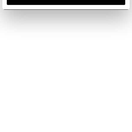
Tecnología y rendimiento en
Tecnología y rendimiento en
tu casa.
tu casa.
Descubre más
Descubre más
Oristano
Pilato
Para quienes buscan calidad y
Tecnología y rendimiento en
sencillez.
tu casa.
Descubre más
Descubre más