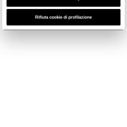
Rifiuta cookie di profilazione
Sweet
Recuerdos del pasado,
rendimiento del futuro.
Descubre más
De pared
Indiscutiblemente hermosas, las campanas extractoras de
pared de Elica están diseñadas para ser notadas y admiradas.
Estas versátiles campanas pueden instalarse con ducto o
de forma recirculante y vienen en una amplia gama de
modelos, ofreciendo variedad en tamaño, diseño, funciones