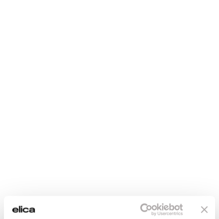
Lol
Una tradición innovadora.
Descubre más
Lol
Joy
Una tradición innovadora.
De pared