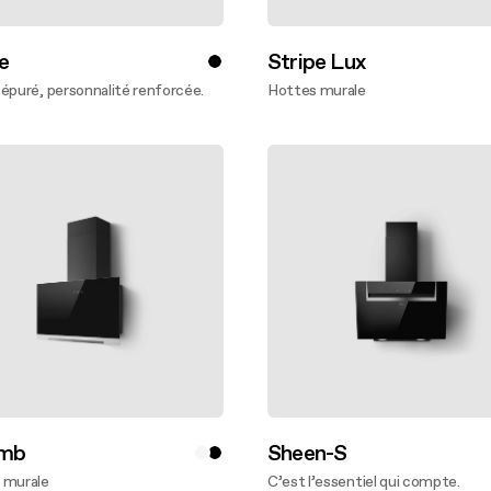
e
Stripe Lux
épuré, personnalité renforcée.
Hottes murale
oir plus
En savoir plus
omb
Sheen-S
 murale
C’est l’essentiel qui compte.