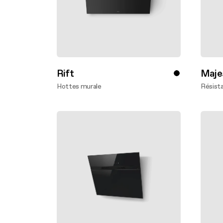
Rift
Maje
Hottes murale
Résist
En savoir plus
En sav