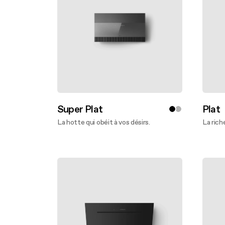
Super Plat
Plat
La hotte qui obéit à vos désirs.
La rich
En savoir plus
En sav