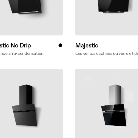
stic No Drip
Majestic
ance anti-condensation.
Les vertus cachées du verre et de 
oir plus
En savoir plus