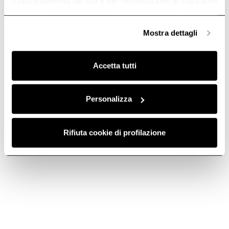
il funzionamento del sito e per l’effettuazione di statistiche
Elica
Davlumbazlar
anonime, mentre se clicchi su «
Personalizza
», potrai
CT35 Pro
selezionare in modo granulare i cookie raggruppati per
Mostra dettagli
finalità omogenee.
Clicca qui
per visualizzare la cookie policy.
Ankastre
Accetta tutti
Personalizza
Rifiuta cookie di profilazione