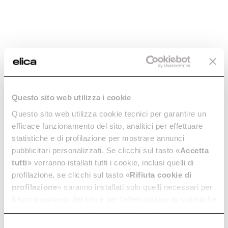
Questo sito web utilizza i cookie
NikolaTesla Velvet
Nikolatesla Alpha B
Questo sito web utilizza cookie tecnici per garantire un
Mutfakta mükemmelliğin
Davlumbazlı ocağın yeşil özü.
efficace funzionamento del sito, analitici per effettuare
çizgileri.
Daha fazlasını keşfet
statistiche e di profilazione per mostrare annunci
Daha fazlasını keşfet
pubblicitari personalizzati. Se clicchi sul tasto «
Accetta
tutti
» verranno istallati tutti i cookie, inclusi quelli di
profilazione, se clicchi sul tasto «
Rifiuta cookie di
profilazione
» saranno installati solo quelli necessari per
il funzionamento del sito e per l’effettuazione di statistiche
Önerilen seçimler
anonime, mentre se clicchi su «
Personalizza
», potrai
selezionare in modo granulare i cookie raggruppati per