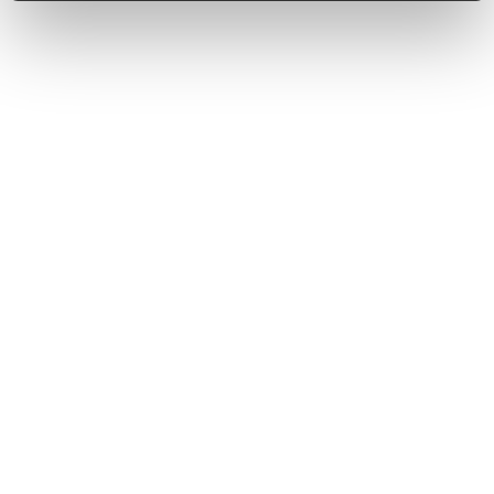
Конденсат в кухонной вытяжке: решения и
способы устранения
Кухня - это помещение, где легче всего образуется конденсат.
Узнайте о решениях, позволяющих избежать образования
конденсата и способах устранения этой проблемы.