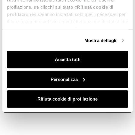
службу поддержки
profilazione, se clicchi sul tasto «
Rifiuta cookie di
profilazione
» saranno installati solo quelli necessari per
il funzionamento del sito e per l’effettuazione di statistiche
anonime, mentre se clicchi su «
Personalizza
», potrai
selezionare in modo granulare i cookie raggruppati per
Mostra dettagli
finalità omogenee.
Электронная почта
Телефон
Clicca qui
per visualizzare la cookie policy.
Accetta tutti
Подписаться
Personalizza
Подписаться сейчас
на рассылку
Rifiuta cookie di profilazione
Elica World
Cook with Elica
Корпорация Elica
Продукция