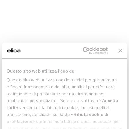
Tamaño
Color
90
Acero inoxidable
Datos generales
PESO (KG)
15,6
Questo sito web utilizza i cookie
ACABADO
Questo sito web utilizza cookie tecnici per garantire un
Acero inoxidable + Cristal negro
efficace funzionamento del sito, analitici per effettuare
TAMAÑO (CM)
statistiche e di profilazione per mostrare annunci
90
pubblicitari personalizzati. Se clicchi sul tasto «
Accetta
CLASE ENÉRGETICA
tutti
» verranno istallati tutti i cookie, inclusi quelli di
A
profilazione, se clicchi sul tasto «
Rifiuta cookie di
SALIDA
profilazione
» saranno installati solo quelli necessari per
150mm
il funzionamento del sito e per l’effettuazione di statistiche